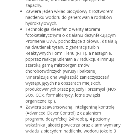
zapachy.
Zawiera jeden wkład biocydowy z roztworem
nadtlenku wodoru do generowania rodników
hydroksylowych.
Technologia Kleenfan z wentylatorami
fotokatalitycznymi o działaniu dezynfekującym.
Promienie UV-A, pochodzące z ołowiu, działają
na dwutlenek tytanu z generacji turbin
Reaktywnych Form Tlenu (RFT), a następnie,
poprzez reakcje utleniania / redukcji, eliminują
szeroką gamę mikroorganizmów
chorobotwórczych (wirusy i bakterie).
Mineralizuje ona większość zanieczyszczeń
występujących na obszarach miejskich,
produkowanych przez pojazdy i przemysł (NOx,
SOx, COx, formaldehydy, lotne związki
organiczne itp.).
Zawiera zaawansowaną, inteligentną kontrolę
(Advanced Clever Control) z działaniem
programu dezynfekcji 24h/dobę, 4 poziomy
wskaźnika jakości powietrza oraz alarm wymiany
wkładu z biocydem nadtlenku wodoru (około 3