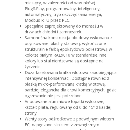
miesięcy, w zależności od warunków).
Plug&Play, programowalny, inteligentny,
automatyczny, tryb oszczędzania energii,
Modbus RTU przez PLC.
Specjalnie zaprojektowany do montażu w
drzwiach chłodni i zamrażarek.
Samonośna konstrukcja obudowy wykonana z
ocynkowanej blachy stalowej, wykończone
strukturalnie farbą epoksydowo-poliestrową w
kolorze białym RAL9016 w standardzie.Inne
kolory lub stal nierdzewna są dostępne na
życzenie.
Duża fasetowana kratka wlotowa zapobiegająca
intensywnej konserwacji.Dostępne również z
płaską mikro-perforowaną kratką wlotową,
bardziej elegancką dla drzwi komercyjnych, gdzie
ogrzewanie nie jest potrzebne.
Anodowane aluminiowe łopatki wylotowe,
kształt płata, regulowany od 0 do 15º z każdej
strony.
Wentylatory odśrodkowe z podwójnym wlotem
EC, napędzane silnikiem z zewnętrznym