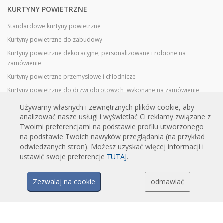
KURTYNY POWIETRZNE
Standardowe kurtyny powietrzne
Kurtyny powietrzne do zabudowy
Kurtyny powietrzne dekoracyjne, personalizowane i robione na
zamówienie
Kurtyny powietrzne przemysłowe i chłodnicze
Kurtyny powietrzne do drzwi obrotowych, wykonane na zamówienie
Kurtyny powietrzne z ochroną przed owadami
Używamy własnych i zewnętrznych plików cookie, aby
analizować nasze usługi i wyświetlać Ci reklamy związane z
Energooszczędne kurtyny powietrzne pompy ciepła
Twoimi preferencjami na podstawie profilu utworzonego
Kurtyny powietrzne z systemem dezynfekcji i oczyszczania
na podstawie Twoich nawyków przeglądania (na przykład
Opłacalne i ekonomiczne kurtyny powietrzne
odwiedzanych stron). Możesz uzyskać więcej informacji i
ustawić swoje preferencje
TUTAJ
.
TECHNOLOGIA
Zezwalaj na cookie
odmawiać
Czym jest kurtyna powietrzna?
Jak działają kurtyny powietrzne?
Zalety i korzyści stosowania kurtyn powietrznych