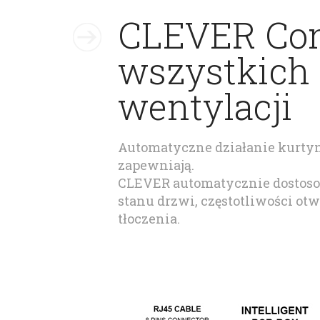
CLEVER Cont
wszystkich 
wentylacji
Automatyczne działanie kurtyn
zapewniają.
CLEVER automatycznie dostosow
stanu drzwi, częstotliwości ot
tłoczenia.