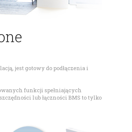
zone
cją, jest gotowy do podłączenia i
owanych funkcji spełniających
czędności lub łączności BMS to tylko