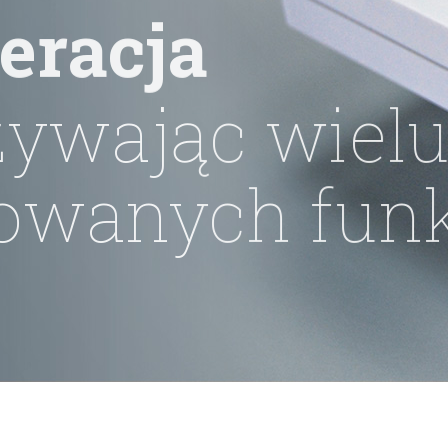
neracja
ywając wielu
anych funkc