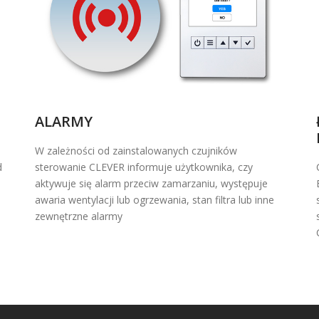
ALARMY
W zależności od zainstalowanych czujników
d
sterowanie CLEVER informuje użytkownika, czy
aktywuje się alarm przeciw zamarzaniu, występuje
awaria wentylacji lub ogrzewania, stan filtra lub inne
zewnętrzne alarmy