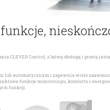
 funkcje, nieskońc
 CLEVER Control, z łatwą obsługą i prostą instala
ym lub automatycznym i zapewnia wiele zaawans
ktowe funkcje monitoringu, komfortu i energoosz
ch funkcji.