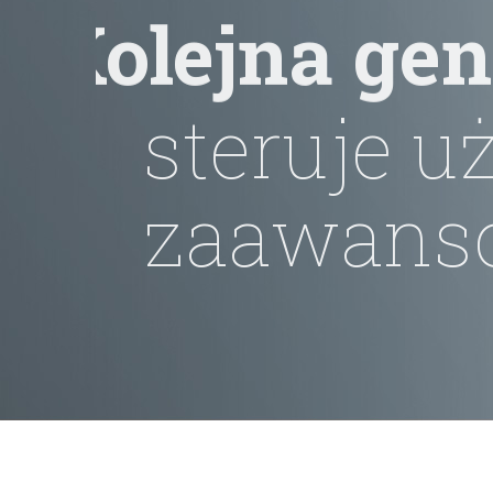
Kolejna ge
steruje uż
zaawansow