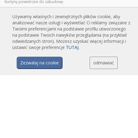
Kurtyny powietrzne do zabudowy
Kurtyny powietrzne dekoracyjne, personalizowane i robione na
zamówienie
Używamy własnych i zewnętrznych plików cookie, aby
analizować nasze usługi i wyświetlać Ci reklamy związane z
Kurtyny powietrzne przemysłowe i chłodnicze
Twoimi preferencjami na podstawie profilu utworzonego
Kurtyny powietrzne do drzwi obrotowych, wykonane na zamówienie
na podstawie Twoich nawyków przeglądania (na przykład
odwiedzanych stron). Możesz uzyskać więcej informacji i
Kurtyny powietrzne z ochroną przed owadami
ustawić swoje preferencje
TUTAJ
.
Energooszczędne kurtyny powietrzne pompy ciepła
Kurtyny powietrzne z systemem dezynfekcji i oczyszczania
Zezwalaj na cookie
odmawiać
Opłacalne i ekonomiczne kurtyny powietrzne
TECHNOLOGIA
Czym jest kurtyna powietrzna?
Jak działają kurtyny powietrzne?
Zalety i korzyści stosowania kurtyn powietrznych
Kurtyny powietrzne z pompami ciepła
Kurtyny powietrzne EC