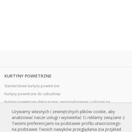
KURTYNY POWIETRZNE
Standardowe kurtyny powietrzne
Kurtyny powietrzne do zabudowy
Kurtyny powietrzne dekoracyjne, personalizowane i robione na
zamówienie
Używamy własnych i zewnętrznych plików cookie, aby
Kurtyny powietrzne przemysłowe i chłodnicze
analizować nasze usługi i wyświetlać Ci reklamy związane z
Twoimi preferencjami na podstawie profilu utworzonego
Kurtyny powietrzne do drzwi obrotowych, wykonane na zamówienie
na podstawie Twoich nawyków przeglądania (na przykład
Kurtyny powietrzne z ochroną przed owadami