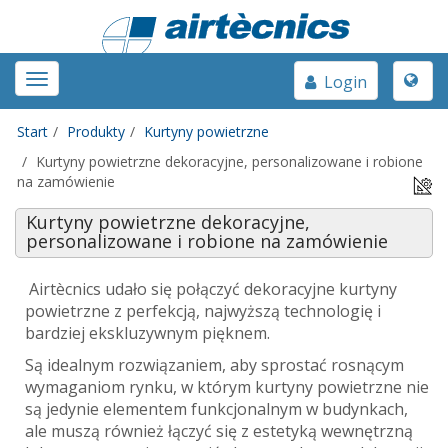
Toggle
Toggle
Login
naviga
navigation
Start
Produkty
Kurtyny powietrzne
Kurtyny powietrzne dekoracyjne, personalizowane i robione
na zamówienie
Kurtyny powietrzne dekoracyjne,
personalizowane i robione na zamówienie
Airtècnics udało się połączyć d
ekoracyjne kurtyny
powietrzne z perfekcją, najwyższą technologię i
bardziej ekskluzywnym pięknem.
Są idealnym rozwiązaniem, aby sprostać rosnącym
wymaganiom rynku, w którym kurtyny powietrzne nie
są jedynie elementem funkcjonalnym w budynkach,
ale muszą również łączyć się z estetyką wewnętrzną