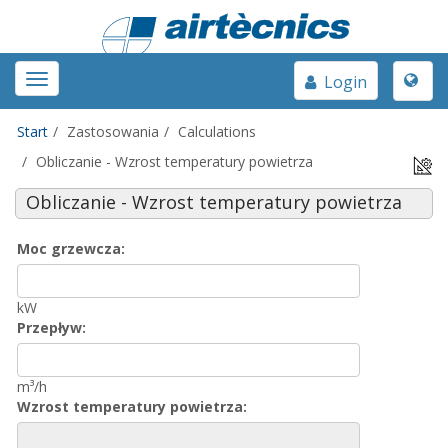
Toggle
Toggle
Login
naviga
navigation
Start
Zastosowania
Calculations
Obliczanie - Wzrost temperatury powietrza
Obliczanie - Wzrost temperatury powietrza
Moc grzewcza:
kW
Przepływ:
m³/h
Wzrost temperatury powietrza: