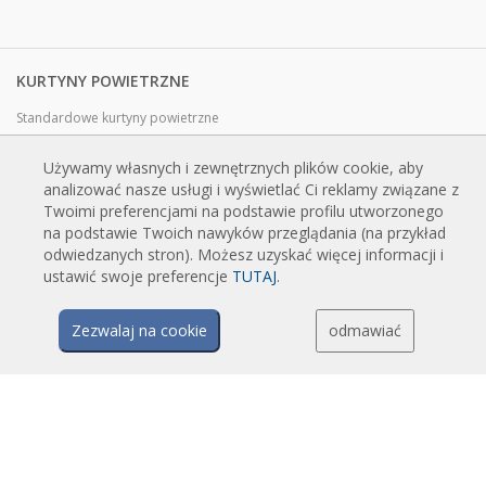
KURTYNY POWIETRZNE
Standardowe kurtyny powietrzne
Kurtyny powietrzne do zabudowy
Używamy własnych i zewnętrznych plików cookie, aby
Kurtyny powietrzne dekoracyjne, personalizowane i robione na
analizować nasze usługi i wyświetlać Ci reklamy związane z
zamówienie
Twoimi preferencjami na podstawie profilu utworzonego
Kurtyny powietrzne przemysłowe i chłodnicze
na podstawie Twoich nawyków przeglądania (na przykład
odwiedzanych stron). Możesz uzyskać więcej informacji i
Kurtyny powietrzne do drzwi obrotowych, wykonane na zamówienie
ustawić swoje preferencje
TUTAJ
.
Kurtyny powietrzne z ochroną przed owadami
Energooszczędne kurtyny powietrzne pompy ciepła
Zezwalaj na cookie
odmawiać
Kurtyny powietrzne z systemem dezynfekcji i oczyszczania
Opłacalne i ekonomiczne kurtyny powietrzne
TECHNOLOGIA
Czym jest kurtyna powietrzna?