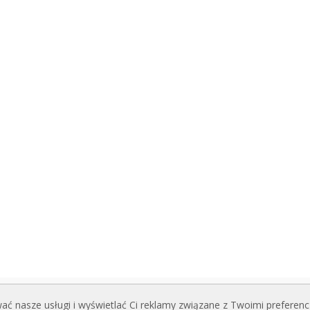
ć nasze usługi i wyświetlać Ci reklamy związane z Twoimi preferenc
I DO POBRANIA
POWIĄZANE STRONY