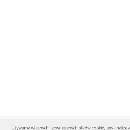
Używamy własnych i zewnętrznych plików cookie, aby analizowa
KURTYNY POWIETRZNE
PLIK