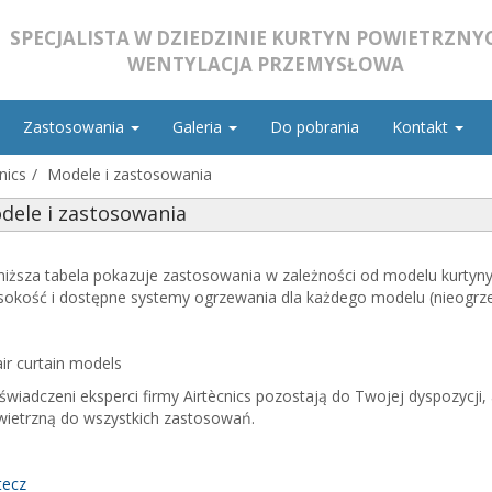
SPECJALISTA W DZIEDZINIE KURTYN POWIETRZNYC
WENTYLACJA PRZEMYSŁOWA
Zastosowania
Galeria
Do pobrania
Kontakt
nics
Modele i zastosowania
dele i zastosowania
iższa tabela pokazuje zastosowania w zależności od modelu kurtyny
okość i dostępne systemy ogrzewania dla każdego modelu (nieogrze
wiadczeni eksperci firmy Airtècnics pozostają do Twojej dyspozycji
wietrzną do wszystkich zastosowań.
ecz