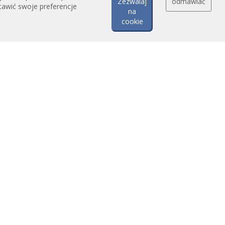
Zezwalaj
odmawiać
tawić swoje preferencje
na
cookie