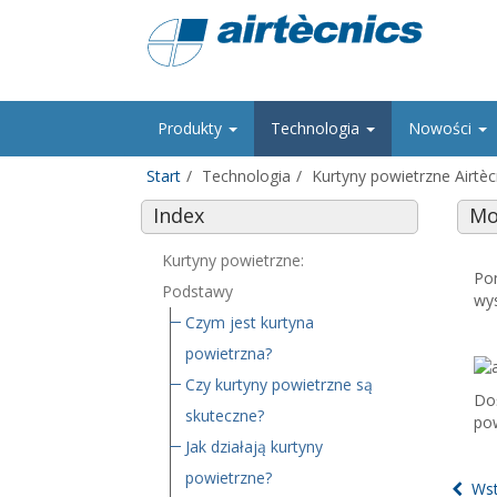
Produkty
Technologia
Nowości
Start
Technologia
Kurtyny powietrzne Airtèc
Index
Mo
Kurtyny powietrzne:
Pon
Podstawy
wys
Czym jest kurtyna
powietrzna?
Czy kurtyny powietrzne są
Doś
skuteczne?
po
Jak działają kurtyny
powietrzne?
Wst