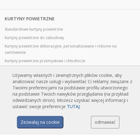
KURTYNY POWIETRZNE
Standardowe kurtyny powietrzne
Kurtyny powietrzne do zabudowy
Kurtyny powietrzne dekoracyjne, personalizowane i robione na
zamówienie
Kurtyny powietrzne przemysłowe i chłodnicze
Kurtyny powietrzne do drzwi obrotowych, wykonane na zamówienie
Używamy własnych i zewnętrznych plików cookie, aby
Kurtyny powietrzne z ochroną przed owadami
analizować nasze usługi i wyświetlać Ci reklamy związane z
Energooszczędne kurtyny powietrzne pompy ciepła
Twoimi preferencjami na podstawie profilu utworzonego
na podstawie Twoich nawyków przeglądania (na przykład
Kurtyny powietrzne z systemem dezynfekcji i oczyszczania
odwiedzanych stron). Możesz uzyskać więcej informacji i
Opłacalne i ekonomiczne kurtyny powietrzne
ustawić swoje preferencje
TUTAJ
.
Zezwalaj na cookie
odmawiać
TECHNOLOGIA
Czym jest kurtyna powietrzna?