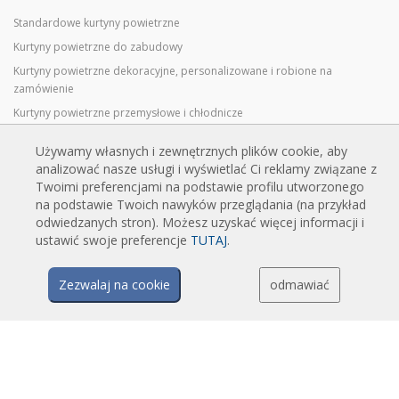
Standardowe kurtyny powietrzne
Kurtyny powietrzne do zabudowy
Kurtyny powietrzne dekoracyjne, personalizowane i robione na
zamówienie
Kurtyny powietrzne przemysłowe i chłodnicze
Kurtyny powietrzne do drzwi obrotowych, wykonane na zamówienie
Używamy własnych i zewnętrznych plików cookie, aby
Kurtyny powietrzne z ochroną przed owadami
analizować nasze usługi i wyświetlać Ci reklamy związane z
Energooszczędne kurtyny powietrzne pompy ciepła
Twoimi preferencjami na podstawie profilu utworzonego
na podstawie Twoich nawyków przeglądania (na przykład
Kurtyny powietrzne z systemem dezynfekcji i oczyszczania
odwiedzanych stron). Możesz uzyskać więcej informacji i
Opłacalne i ekonomiczne kurtyny powietrzne
ustawić swoje preferencje
TUTAJ
.
Zezwalaj na cookie
odmawiać
TECHNOLOGIA
Czym jest kurtyna powietrzna?
Jak działają kurtyny powietrzne?
Zalety i korzyści stosowania kurtyn powietrznych
Kurtyny powietrzne z pompami ciepła