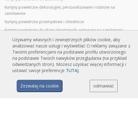
Kurtyny powietrzne dekoracyjne, personalizowane i robione na
zamówienie
Kurtyny powietrzne przemysłowe i chłodnicze
Kurtyny powietrzne do drzwi obrotowych, wykonane na zamówienie
Kurtyny powietrzne z ochroną przed owadami
Używamy własnych i zewnętrznych plików cookie, aby
analizować nasze usługi i wyświetlać Ci reklamy związane z
Energooszczędne kurtyny powietrzne pompy ciepła
Twoimi preferencjami na podstawie profilu utworzonego
Kurtyny powietrzne z systemem dezynfekcji i oczyszczania
na podstawie Twoich nawyków przeglądania (na przykład
Opłacalne i ekonomiczne kurtyny powietrzne
odwiedzanych stron). Możesz uzyskać więcej informacji i
ustawić swoje preferencje
TUTAJ
.
TECHNOLOGIA
Zezwalaj na cookie
odmawiać
Czym jest kurtyna powietrzna?
Jak działają kurtyny powietrzne?
Zalety i korzyści stosowania kurtyn powietrznych
Kurtyny powietrzne z pompami ciepła
Kurtyny powietrzne EC
Kurtyny powietrzne Airtècnics