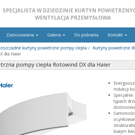
SPECJALISTA W DZIEDZINIE KURTYN POWIETRZNYC
WENTYLACJA PRZEMYSŁOWA
Zastosowania
Galeria
Do pobrania
Kontakt
oszczędne kurtyny powietrzne pompy ciepła
Kurtyny powietrzne d
X dla Haier
trzna pompy ciepła Rotowind DX dla Haier
Energoosz
redukcji k
Specjalnie
typach drz
dostosowa
Samonośna
ocynkowan
struktural
białym RAL