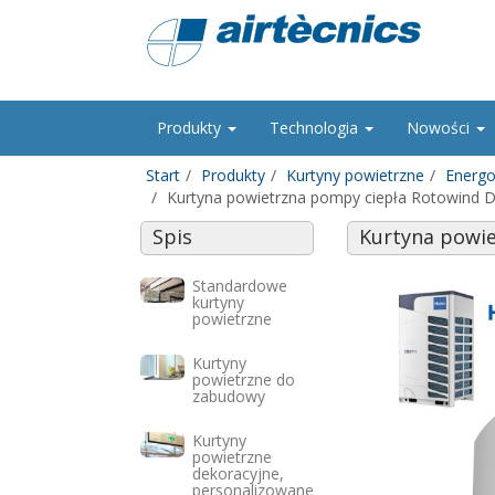
Produkty
Technologia
Nowości
Start
Produkty
Kurtyny powietrzne
Energo
Kurtyna powietrzna pompy ciepła Rotowind D
Spis
Kurtyna powie
Standardowe
kurtyny
powietrzne
Kurtyny
powietrzne do
zabudowy
Kurtyny
powietrzne
dekoracyjne,
personalizowane