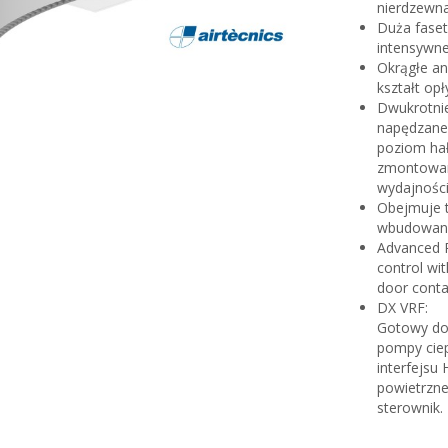
nierdzewna
Duża fase
intensywne
Okrągłe a
kształt op
Dwukrotni
napędzane p
poziom hał
zmontowane
wydajności
Obejmuje 
wbudowany
Advanced P
control wi
door conta
DX VRF:
Gotowy do
pompy cie
interfejsu
powietrzn
sterownik.