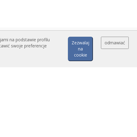
jami na podstawie profilu
Zezwalaj
odmawiać
tawić swoje preferencje
na
cookie