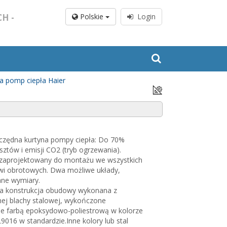
H -
Polskie
Login
la pomp ciepła Haier
czędna kurtyna pompy ciepła: Do 70%
osztów i emisji CO2 (tryb ogrzewania).
 zaprojektowany do montażu we wszystkich
wi obrotowych. Dwa możliwe układy,
ne wymiary.
 konstrukcja obudowy wykonana z
ej blachy stalowej, wykończone
nie farbą epoksydowo-poliestrową w kolorze
9016 w standardzie.Inne kolory lub stal