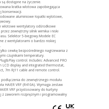
 są dostępne na życzenie.
towana kratka wlotowa zapobiegająca
j konserwacji.
nodowane aluminiowe łopatki wylotowe,
ływowy.
e wlotowe wentylatory odśrodkowe
rzez zewnętrzny silnik wirnika i niski
asu. Selektor 5-biegowy.Modele EC
 z wentylatorami o bardzo niskiej
.
tylko cewkę bezpośredniego nagrzewania z
mi czujnikami temperatury.
lug&Play control. Includes: Advanced PRO
th LCD display and integrated thermostat,
ct, 7m RJ11 cable and remote control.
 podłączenia do zewnętrznego modułu
pła HAIER VRF (R410A). Wymaga zestaw
 HAIER VRF przystosowany do kurtyny
ej z zaworem rozprężnym i programowalny