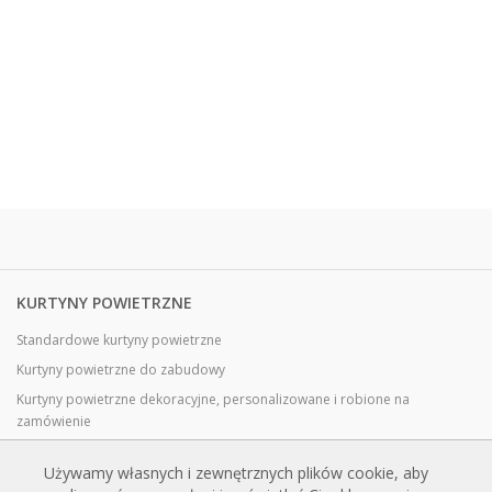
KURTYNY POWIETRZNE
Standardowe kurtyny powietrzne
Kurtyny powietrzne do zabudowy
Kurtyny powietrzne dekoracyjne, personalizowane i robione na
zamówienie
Kurtyny powietrzne przemysłowe i chłodnicze
Używamy własnych i zewnętrznych plików cookie, aby
Kurtyny powietrzne do drzwi obrotowych, wykonane na zamówienie