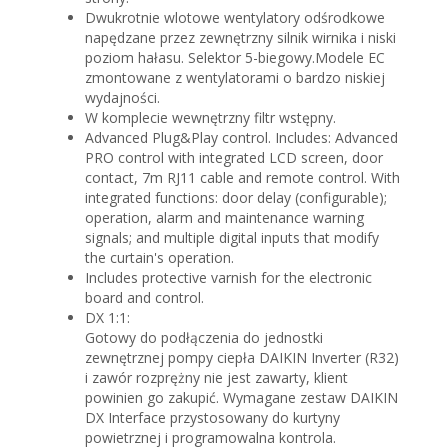
Dwukrotnie wlotowe wentylatory odśrodkowe
napędzane przez zewnętrzny silnik wirnika i niski
poziom hałasu. Selektor 5-biegowy.Modele EC
zmontowane z wentylatorami o bardzo niskiej
wydajności.
W komplecie wewnętrzny filtr wstępny.
Advanced Plug&Play control. Includes: Advanced
PRO control with integrated LCD screen, door
contact, 7m RJ11 cable and remote control. With
integrated functions: door delay (configurable);
operation, alarm and maintenance warning
signals; and multiple digital inputs that modify
the curtain's operation.
Includes protective varnish for the electronic
board and control.
DX 1:1:
Gotowy do podłączenia do jednostki
zewnętrznej pompy ciepła DAIKIN Inverter (R32)
i zawór rozprężny nie jest zawarty, klient
powinien go zakupić. Wymagane zestaw DAIKIN
DX Interface przystosowany do kurtyny
powietrznej i programowalna kontrola.