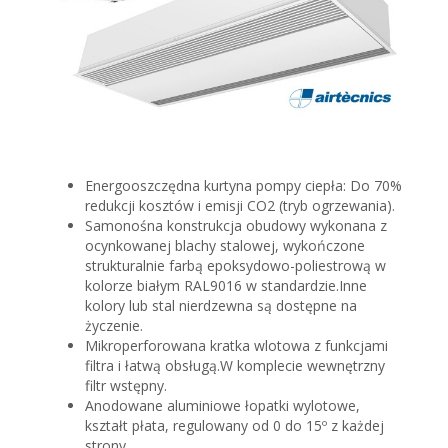
Energooszczędna kurtyna pompy ciepła: Do 70%
redukcji kosztów i emisji CO2 (tryb ogrzewania).
Samonośna konstrukcja obudowy wykonana z
ocynkowanej blachy stalowej, wykończone
strukturalnie farbą epoksydowo-poliestrową w
kolorze białym RAL9016 w standardzie.Inne
kolory lub stal nierdzewna są dostępne na
życzenie.
Mikroperforowana kratka wlotowa z funkcjami
filtra i łatwą obsługą.W komplecie wewnętrzny
filtr wstępny.
Anodowane aluminiowe łopatki wylotowe,
kształt płata, regulowany od 0 do 15º z każdej
strony.