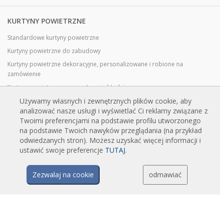
KURTYNY POWIETRZNE
Standardowe kurtyny powietrzne
Kurtyny powietrzne do zabudowy
Kurtyny powietrzne dekoracyjne, personalizowane i robione na
zamówienie
Kurtyny powietrzne przemysłowe i chłodnicze
Kurtyny powietrzne do drzwi obrotowych, wykonane na zamówienie
Używamy własnych i zewnętrznych plików cookie, aby
analizować nasze usługi i wyświetlać Ci reklamy związane z
Kurtyny powietrzne z ochroną przed owadami
Twoimi preferencjami na podstawie profilu utworzonego
Energooszczędne kurtyny powietrzne pompy ciepła
na podstawie Twoich nawyków przeglądania (na przykład
odwiedzanych stron). Możesz uzyskać więcej informacji i
Kurtyny powietrzne z systemem dezynfekcji i oczyszczania
ustawić swoje preferencje
TUTAJ
.
Opłacalne i ekonomiczne kurtyny powietrzne
Zezwalaj na cookie
odmawiać
TECHNOLOGIA
Czym jest kurtyna powietrzna?
Jak działają kurtyny powietrzne?