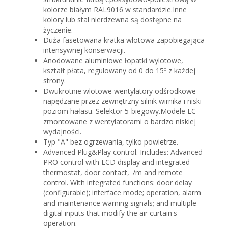
kolorze białym RAL9016 w standardzie.Inne
kolory lub stal nierdzewna są dostępne na
życzenie.
Duża fasetowana kratka wlotowa zapobiegająca
intensywnej konserwacji.
Anodowane aluminiowe łopatki wylotowe,
kształt płata, regulowany od 0 do 15º z każdej
strony.
Dwukrotnie wlotowe wentylatory odśrodkowe
napędzane przez zewnętrzny silnik wirnika i niski
poziom hałasu. Selektor 5-biegowy.Modele EC
zmontowane z wentylatorami o bardzo niskiej
wydajności.
Typ "A" bez ogrzewania, tylko powietrze.
Advanced Plug&Play control. Includes: Advanced
PRO control with LCD display and integrated
thermostat, door contact, 7m and remote
control. With integrated functions: door delay
(configurable); interface mode; operation, alarm
and maintenance warning signals; and multiple
digital inputs that modify the air curtain's
operation.