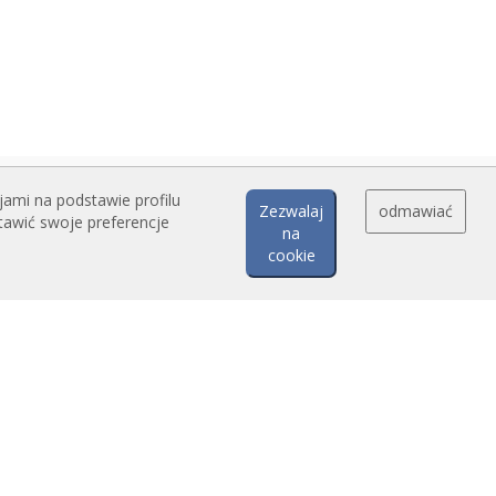
jami na podstawie profilu
Zezwalaj
odmawiać
tawić swoje preferencje
na
cookie