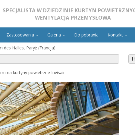
SPECJALISTA W DZIEDZINIE KURTYN POWIETRZNYC
WENTYLACJA PRZEMYSŁOWA
Zastosowania
Galeria
Do pobrania
Kontakt
 des Halles, Paryż (Francja)
I
 ma kurtyny powietrzne Invisair